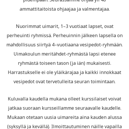
ammattitaitoista ohjaajaa ja valmentajaa.
Nuorimmat uimarit, 1–3 vuotiaat lapset, ovat
perheuinti ryhmissä. Perheuinnin jälkeen lapsella on
mahdollisuus siirtyä 4–vuotiaana vesipedot-ryhmään.
Uimakoulun meritähdet-ryhmästä lapsi etenee
ryhmästä toiseen tason (ja iän) mukaisesti.
Harrastukselle ei ole yläikärajaa ja kaikki innokkaat
vesipedot ovat tervetulleita seuran toimintaan.
Kuluvalla kaudella mukana olleet kurssilaiset voivat
jatkaa suoraan kursseillamme seuraavalle kaudelle.
Mukaan otetaan uusia uimareita aina kauden alussa
(syksyllä ja kevällä). Ilmoittautuminen näille vapailla