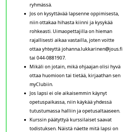
ryhmässä.
Jos on kysyttävää lapsenne oppimisesta,
niin ottakaa hihasta kiinni ja kysykää
rohkeasti. Uimaopettajilla on hieman
rajallisesti aikaa vastailla, joten voitte
ottaa yhteyttä johanna.lukkarinen@jous.fi
tai 044-0881907.
Mikäli on jotain, mikä ohjaajan olisi hyvä
ottaa huomioon tai tietää, kirjaathan sen
myClubiin.
Jos lapsi ei ole aikaisemmin käynyt
opetuspaikassa, niin käykää yhdessä
tutustumassa halliin ja opetusaltaaseen.
Kurssin päätyttyä kurssilaiset saavat
todistuksen. Näistä näette mitä lapsi on