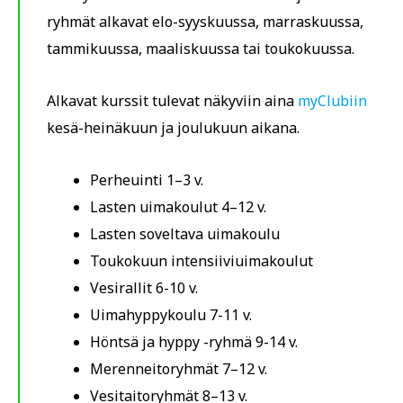
ryhmät alkavat elo-syyskuussa, marraskuussa,
tammikuussa, maaliskuussa tai toukokuussa.
Alkavat kurssit tulevat näkyviin aina
myClubiin
kesä-heinäkuun ja joulukuun aikana.
Perheuinti 1–3 v.
Lasten uimakoulut 4–12 v.
Lasten soveltava uimakoulu
Toukokuun intensiiviuimakoulut
Vesirallit 6-10 v.
Uimahyppykoulu 7-11 v.
Höntsä ja hyppy -ryhmä 9-14 v.
Merenneitoryhmät 7–12 v.
Vesitaitoryhmät 8–13 v.