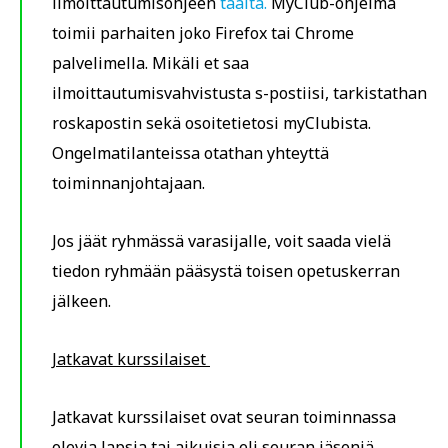
ilmoittautumisohjeen
täältä.
MyClub-ohjelma
toimii parhaiten joko Firefox tai Chrome
palvelimella. Mikäli et saa
ilmoittautumisvahvistusta s-postiisi, tarkistathan
roskapostin sekä osoitetietosi myClubista.
Ongelmatilanteissa otathan yhteyttä
toiminnanjohtajaan.
Jos jäät ryhmässä varasijalle, voit saada vielä
tiedon ryhmään pääsystä toisen opetuskerran
jälkeen.
Jatkavat kurssilaiset
Jatkavat kurssilaiset ovat seuran toiminnassa
olevia lapsia tai aikuisia eli seuran jäseniä.