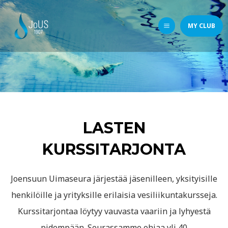
MY CLUB
LASTEN
KURSSITARJONTA
Joensuun Uimaseura järjestää jäsenilleen, yksityisille
henkilöille ja yrityksille erilaisia vesiliikuntakursseja.
Kurssitarjontaa löytyy vauvasta vaariin ja lyhyestä
pidempään. Seurassamme ohjaa yli 40