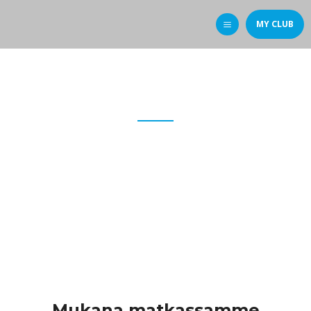
MY CLUB
Rakkaudesta lajiin
UINTIURHEILUA
INTOHIMOLLA
Mukana matkassamme