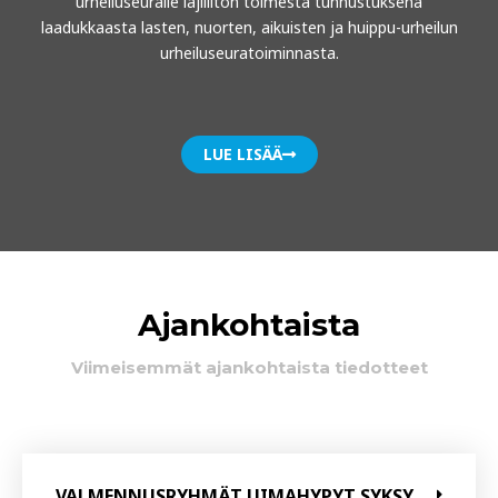
urheiluseuralle lajiliiton toimesta tunnustuksena
laadukkaasta lasten, nuorten, aikuisten ja huippu-urheilun
urheiluseuratoiminnasta.
LUE LISÄÄ
Ajankohtaista
Viimeisemmät ajankohtaista tiedotteet
VALMENNUSRYHMÄT UIMAHYPYT SYKSY