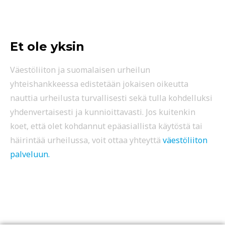
Et ole yksin
Väestöliiton ja suomalaisen urheilun
yhteishankkeessa edistetään jokaisen oikeutta
nauttia urheilusta turvallisesti sekä tulla kohdelluksi
yhdenvertaisesti ja kunnioittavasti. Jos kuitenkin
koet, että olet kohdannut epäasiallista käytöstä tai
häirintää urheilussa, voit ottaa yhteyttä
väestöliiton
palveluun.