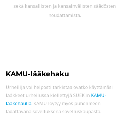
sekä kansallisten ja kansainvälisten säädösten
noudattamista.
KAMU-lääkehaku
Urheilija voi helposti tarkistaa ovatko käyttämäsi
lääkkeet urheilussa kiellettyjä SUEK:in
KAMU-
lääkehaulla
. KAMU löytyy myös puhelimeen
ladattavana sovelluksena sovelluskaupasta.