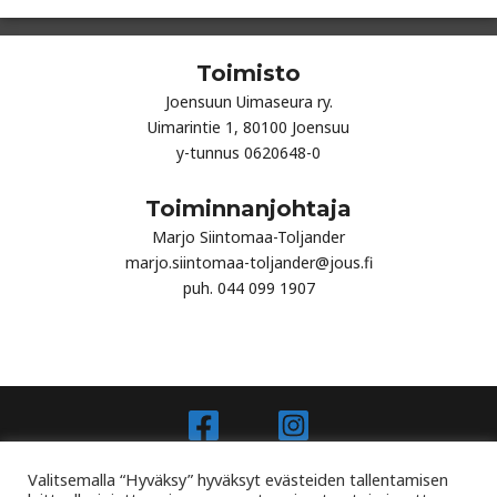
Toimisto
Joensuun Uimaseura ry.
Uimarintie 1, 80100 Joensuu
y-tunnus 0620648-0
Toiminnanjohtaja
Marjo Siintomaa-Toljander
marjo.siintomaa-toljander@jous.fi
puh. 044 099 1907
Joensuun Uimaseura Ry - Jous.fi
Valitsemalla “Hyväksy” hyväksyt evästeiden tallentamisen