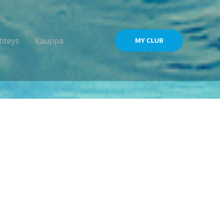
hteys
Kauppa
MY CLUB