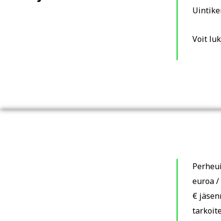
Uintike
Voit lu
Perheui
euroa /
€ jäsen
tarkoit