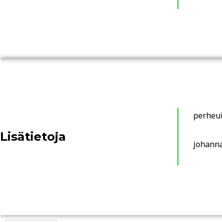
perheui
Lisätietoja
johanna