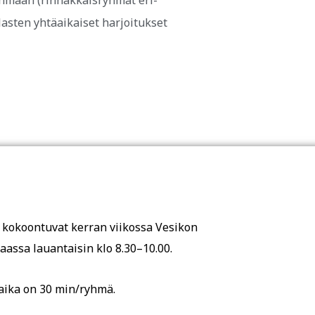
hmään (rinnakkaisryhmät eri-
lasten yhtäaikaiset harjoitukset
kokoontuvat kerran viikossa Vesikon
taassa lauantaisin klo 8.30–10.00.
ika on 30 min/ryhmä.