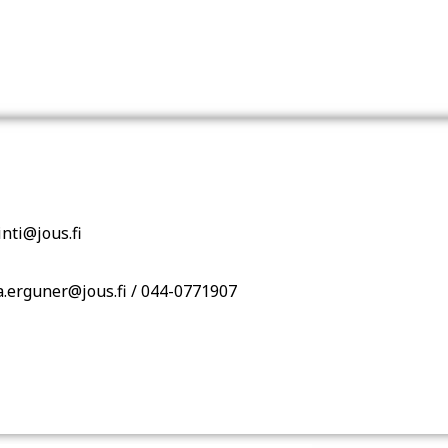
nti@jous.fi
.erguner@jous.fi / 044-0771907