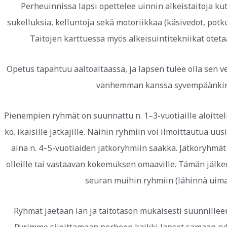
Perheuinnissa lapsi opettelee uinnin alkeistaitoja ku
sukelluksia, kelluntoja sekä motoriikkaa (käsivedot, pot
Taitojen karttuessa myös alkeisuintitekniikat otet
Opetus tapahtuu aaltoaltaassa, ja lapsen tulee olla sen ve
vanhemman kanssa syvempäänkin
Pienempien ryhmät on suunnattu n. 1–3-vuotiaille aloittelij
ko. ikäisille jatkajille. Näihin ryhmiin voi ilmoittautua uu
aina n. 4–5-vuotiaiden jatkoryhmiin saakka. Jatkoryhmät
olleille tai vastaavan kokemuksen omaaville. Tämän jälke
seuran muihin ryhmiin (lähinnä uima
Ryhmät jaetaan iän ja taitotason mukaisesti suunnilleen 