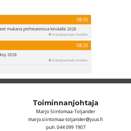
Toiminnanjohtaja
Marjo Siintomaa-Toljander
marjo.siintomaa-toljander@jous.fi
puh. 044 099 1907