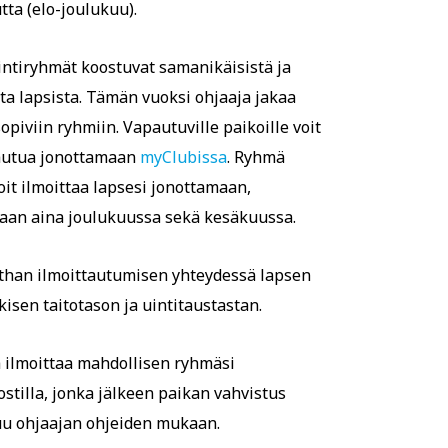
tta (elo-joulukuu).
ntiryhmät koostuvat samanikäisistä ja
sta lapsista. Tämän vuoksi ohjaaja jakaa
sopiviin ryhmiin. Vapautuville paikoille voit
autua jonottamaan
myClubissa
. Ryhmä
oit ilmoittaa lapsesi jonottamaan,
taan aina joulukuussa sekä kesäkuussa.
than ilmoittautumisen yhteydessä lapsen
kisen taitotason ja uintitaustastan.
 ilmoittaa mahdollisen ryhmäsi
stilla, jonka jälkeen paikan vahvistus
u ohjaajan ohjeiden mukaan.