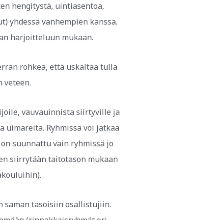
ten hengitystä, uintiasentoa,
kut) yhdessä vanhempien kanssa.
aan harjoitteluun mukaan.
rran rohkea, että uskaltaa tulla
 veteen.
oile, vauvauinnista siirtyville ja
sia uimareita. Ryhmissä voi jatkaa
 on suunnattu vain ryhmissä jo
en siirrytään taitotason mukaan
kouluihin).
saman tasoisiin osallistujiin.