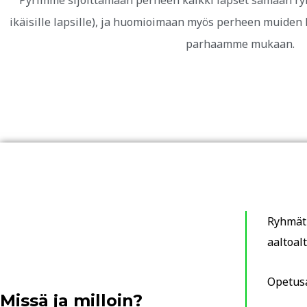
Pyrimme sijoittamaan perheen kaikki lapset samaan ry
ikäisille lapsille), ja huomioimaan myös perheen muiden 
parhaamme mukaan.
Ryhmät 
aaltoal
Opetusa
Missä ja milloin?