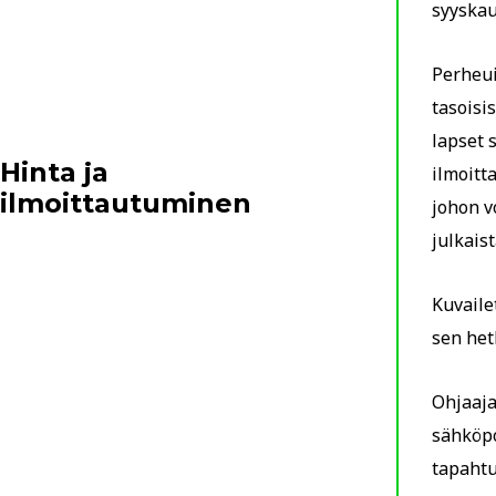
syyskau
Perheui
tasoisi
lapset 
Hinta ja
ilmoitt
ilmoittautuminen
johon v
julkais
Kuvaile
sen het
Ohjaaja
sähköpo
tapahtu