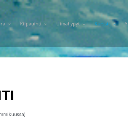
ura
Kilpauinti
Uimahypyt
Kurssit
Y
TI
tammikuussa)