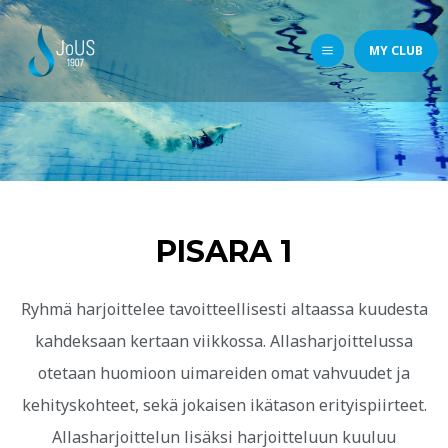
MY CLUB
PISARA 1
Ryhmä harjoittelee tavoitteellisesti altaassa kuudesta
kahdeksaan kertaan viikkossa. Allasharjoittelussa
otetaan huomioon uimareiden omat vahvuudet ja
kehityskohteet, sekä jokaisen ikätason erityispiirteet.
Allasharjoittelun lisäksi harjoitteluun kuuluu