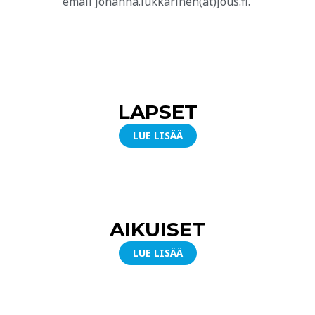
email johanna.lukkarinen(at)jous.fi.
LAPSET
LUE LISÄÄ
AIKUISET
LUE LISÄÄ