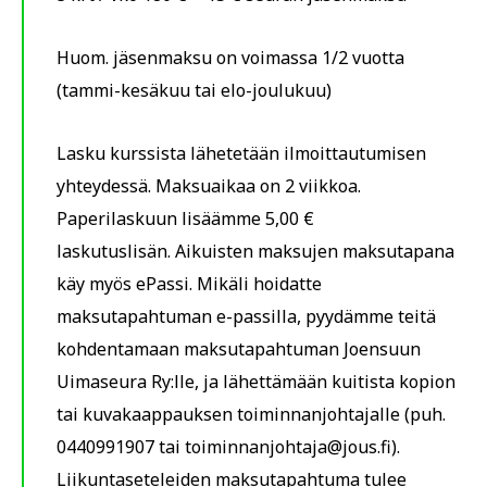
Huom. jäsenmaksu on voimassa 1/2 vuotta
(tammi-kesäkuu tai elo-joulukuu)
Lasku kurssista lähetetään ilmoittautumisen
yhteydessä. Maksuaikaa on 2 viikkoa.
Paperilaskuun lisäämme 5,00 €
laskutuslisän. Aikuisten maksujen maksutapana
käy myös ePassi.
Mikäli hoidatte
maksutapahtuman e-passilla, pyydämme teitä
kohdentamaan maksutapahtuman Joensuun
Uimaseura Ry:lle, ja lähettämään kuitista kopion
tai kuvakaappauksen toiminnanjohtajalle (puh.
0440991907 tai toiminnanjohtaja@jous.fi).
Liikuntaseteleiden maksutapahtuma tulee