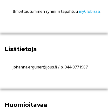
Ilmoittautuminen ryhmiin tapahtuu
myClubissa
.
Lisätietoja
johanna.erguner@jous.fi / p. 044-0771907
Huomioitavaa