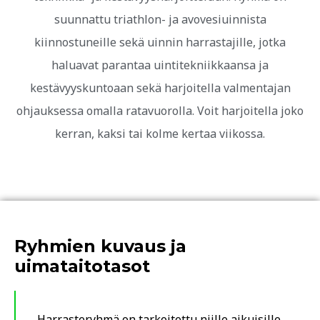
suunnattu triathlon- ja avovesiuinnista
kiinnostuneille sekä uinnin harrastajille, jotka
haluavat parantaa uintitekniikkaansa ja
kestävyyskuntoaan sekä harjoitella valmentajan
ohjauksessa omalla ratavuorolla. Voit harjoitella joko
kerran, kaksi tai kolme kertaa viikossa.
Ryhmien kuvaus ja
uimataitotasot
Harrasteryhmä on tarkoitettu niille aikuisille,