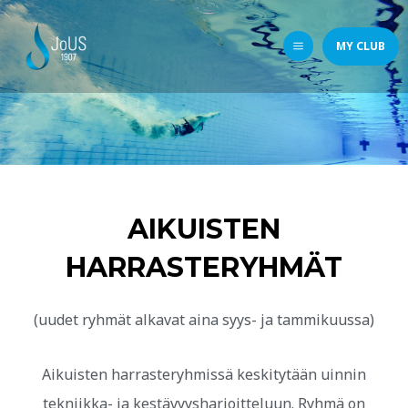
MY CLUB
AIKUISTEN
HARRASTERYHMÄT
(uudet ryhmät alkavat aina syys- ja tammikuussa)
Aikuisten harrasteryhmissä keskitytään uinnin
tekniikka- ja kestävyysharjoitteluun. Ryhmä on