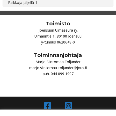
Toimisto
Joensuun Uimaseura ry.
Uimarintie 1, 80100 Joensuu
y-tunnus 0620648-0
Toiminnanjohtaja
Marjo Siintomaa-Toljander
marjo.siintomaa-toljander@jous.fi
puh. 044 099 1907
Joensuun Uimaseura Ry - Jous.fi