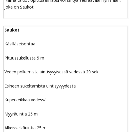
Nämä taidot opittuaan lapsi voi siirtyä seuraavaan ryhmään,
joka on Saukot.
Saukot
Käsilläseisontaa
Pituussukellusta 5 m
Veden polkemista uintisyvyisessä vedessä 20 sek.
Esineen sukeltamista uintisyvyydestä
Kuperkeikkaa vedessä
Myyräuintia 25 m
Alkeisselkäuintia 25 m