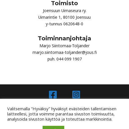
Toimisto
Joensuun Uimaseura ry.
Uimarintie 1, 80100 Joensuu
y-tunnus 0620648-0
Toiminnanjohtaja
Marjo Siintomaa-Toljander
marjo.siintomaa-toljander@jous.fi
puh. 044 099 1907
Joensuun Uimaseura Ry - Jous.fi
Valitsemalla “Hyväksy” hyväksyt evästeiden tallentamisen
laitteellesi, jotta voimme parantaa sivuston toimivuutta,
analysoida sivuston käyttöä ja toteuttaa markkinointia.