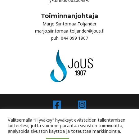
y-tunnus 0620648-0
Toiminnanjohtaja
Marjo Siintomaa-Toljander
marjo.siintomaa-toljander@jous.fi
puh. 044 099 1907
Joensuun Uimaseura Ry - Jous.fi
Valitsemalla “Hyväksy” hyväksyt evästeiden tallentamisen
laitteellesi, jotta voimme parantaa sivuston toimivuutta,
analysoida sivuston käyttöä ja toteuttaa markkinointia.